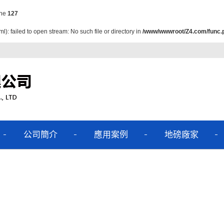
ine
127
: failed to open stream: No such file or directory in
/www/wwwroot/Z4.com/func.
公司簡介
應用案例
地磅廠家