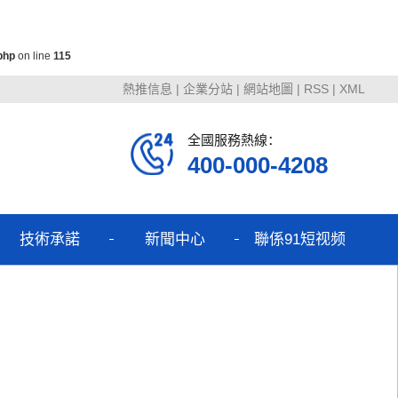
php
on line
115
熱推信息
|
企業分站
|
網站地圖
|
RSS
|
XML
全國服務熱線：
400-000-4208
技術承諾
新聞中心
聯係91短视频
安装